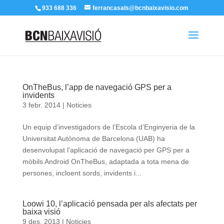
933 688 336
ferrancasals@bcnbaixavisio.com
OnTheBus, l’app de navegació GPS per a
invidents
3 febr. 2014
|
Noticies
Un equip d’investigadors de l’Escola d’Enginyeria de la
Universitat Autònoma de Barcelona (UAB) ha
desenvolupat l’aplicació de navegació per GPS per a
mòbils Android OnTheBus, adaptada a tota mena de
persones, incloent sords, invidents i...
Loowi 10, l’aplicació pensada per als afectats per
baixa visió
9 des. 2013
|
Noticies