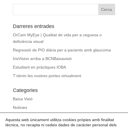
Darreres entrades
OrCam MyEye | Qualitat de vida per a ceguesa o
deficiència visual
Regressió de PIO diària per a pacients amb glaucoma
IrisVision arriba a BCNBaixavisió
Estudiant en pràctiques IOBA
T’obrim les nostres portes virtualment
Categories
Baixa Visió
Noticies
Sense categoria
Aquesta web únicament utilitza cookies pròpies amb finalitat
Slideshow
tècnica, no recapta ni cedeix dades de caràcter personal dels