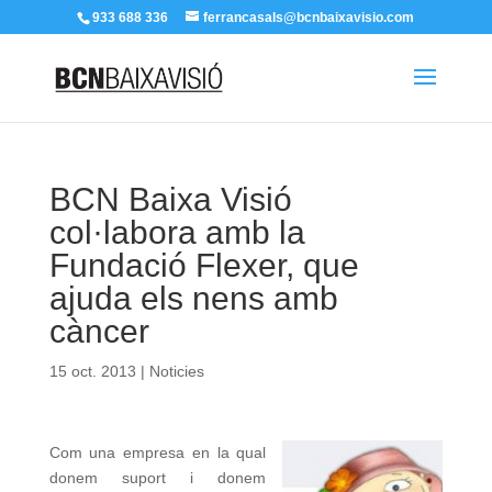
933 688 336
ferrancasals@bcnbaixavisio.com
BCN Baixa Visió
col·labora amb la
Fundació Flexer, que
ajuda els nens amb
càncer
15 oct. 2013
|
Noticies
Com una empresa en la qual
donem suport i donem