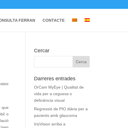
ONSULTA FERRAN
CONTACTE
Cercar
Darreres entrades
steix
OrCam MyEye | Qualitat de
vida per a ceguesa o
deficiència visual
l que
Regressió de PIO diària per a
bil o
pacients amb glaucoma
lació
IrisVision arriba a
cisen