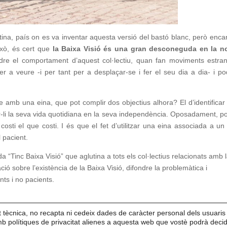
entina, país on es va inventar aquesta versió del bastó blanc, però enca
ixò, és cert que
la Baixa Visió és una gran desconeguda en la n
re el comportament d’aquest col·lectiu, quan fan moviments estra
er a veure -i per tant per a desplaçar-se i fer el seu dia a dia- i po
 amb una eina, que pot complir dos objectius alhora? El d’identificar
itar-li la seva vida quotidiana en la seva independència. Oposadament, 
 costi el que costi. I és que el fet d’utilitzar una eina associada a un
 pacient.
“Tinc Baixa Visió” que aglutina a tots els col·lectius relacionats amb 
ció sobre l’existència de la Baixa Visió, difondre la problemàtica i
ents i no pacients.
t tècnica, no recapta ni cedeix dades de caràcter personal dels usuari
amb polítiques de privacitat alienes a aquesta web que vostè podrà decid