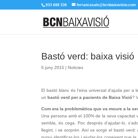
933 688 336
ferrancasals@bcnbaixavisio.com
Bastó verd: baixa visió
5 juny 2015
|
Noticies
El bastó blanc és l’eina universal d’ajuda per a 
un
bastó verd per a pacients de Baixa Visió
? 
Com era la problemàtica que va moure a la se
Una persona amb el 100% de la seva capacitat vis
sembla, és cega. Poc després d’ajudar-lo, s’ado
llegint, i se sorprèn. Així va sorgir el bastó verd
pugui identificar-los i ajudar-los coneixent que l