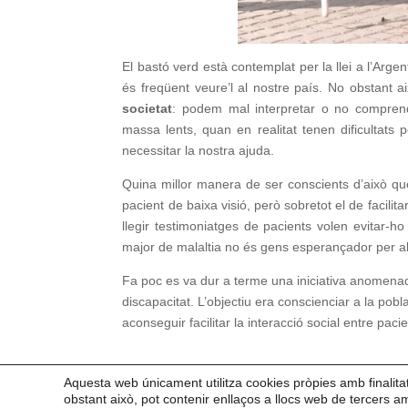
El bastó verd està contemplat per la llei a l’Arg
és freqüent veure’l al nostre país. No obstant a
societat
: podem mal interpretar o no comprend
massa lents, quan en realitat tenen dificultats p
necessitar la nostra ajuda.
Quina millor manera de ser conscients d’això que
pacient de baixa visió, però sobretot el de facil
llegir testimoniatges de pacients volen evitar-ho
major de malaltia no és gens esperançador per al
Fa poc es va dur a terme una iniciativa anomenada 
discapacitat. L’objectiu era conscienciar a la pobla
aconseguir facilitar la interacció social entre paci
Aquesta web únicament utilitza cookies pròpies amb finalita
obstant això, pot contenir enllaços a llocs web de tercers 