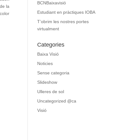
BCNBaixavisió
de la
Estudiant en pràctiques IOBA
color
T’obrim les nostres portes
virtualment
Categories
Baixa Visió
Noticies
Sense categoria
Slideshow
Ulleres de sol
Uncategorized @ca
Visió