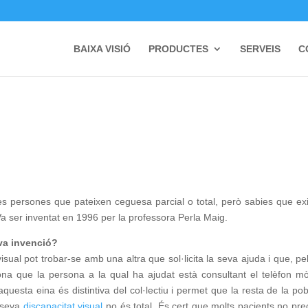
BAIXA VISIÓ
PRODUCTES
SERVEIS
C
les persones que pateixen ceguesa parcial o total, però sabies que exi
Va ser inventat en 1996 per la professora Perla Maig.
va invenció?
ual pot trobar-se amb una altra que sol·licita la seva ajuda i que, pe
na que la persona a la qual ha ajudat està consultant el telèfon mò
: aquesta eina és distintiva del col·lectiu i permet que la resta de la pob
a seva
discapacitat visual
no és total. És cert que molts pacients no pre