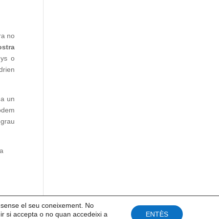
ra no
ostra
nys o
drien
 a un
podem
 grau
la
s sense el seu coneixement. No
ir si accepta o no quan accedeixi a
ENTÈS