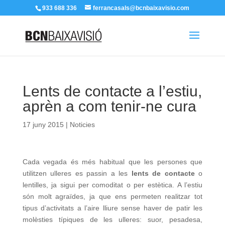
933 688 336
ferrancasals@bcnbaixavisio.com
Lents de contacte a l’estiu,
aprèn a com tenir-ne cura
17 juny 2015
|
Noticies
Cada vegada és més habitual que les persones que
utilitzen ulleres es passin a les
lents de contacte
o
lentilles, ja sigui per comoditat o per estètica. A l’estiu
són molt agraïdes, ja que ens permeten realitzar tot
tipus d’activitats a l’aire lliure sense haver de patir les
molèsties típiques de les ulleres: suor, pesadesa,