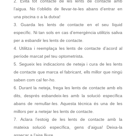
Evita tot contacte de les lents de contacte amb
l’aigua. No t’oblidis de llevar-te-les abans d’entrar en
una piscina o a la dutxa!
Guarda les lents de contacte en el seu líquid
específic. Ni tan sols en cas d’emergència utilitzis saliva
per a esbandir les lents de contacte.
Utilitza i reemplaça les lents de contacte d’acord al
període marcat pel teu optometrista.
Segueix les indicacions de neteja i cura de les lents
de contacte que marca el fabricant, ells millor que ningú
saben com cal fer-ho.
Durant la neteja, frega les lents de contacte amb els
dits, després esbandeix-les amb la solució específica
abans de remullar-les. Aquesta tècnica és una de les
millors per a netejar les lents de contacte.
Aclara l’estoig de les lents de contacte amb la
mateixa solució específica, gens d’aigua! Deixa-la
assecar a l’aire lliure.