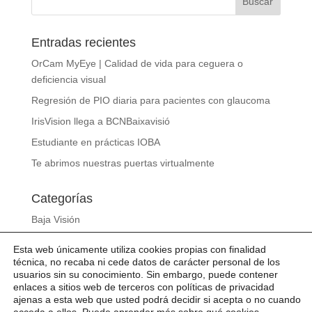
Entradas recientes
OrCam MyEye | Calidad de vida para ceguera o
deficiencia visual
Regresión de PIO diaria para pacientes con glaucoma
IrisVision llega a BCNBaixavisió
Estudiante en prácticas IOBA
Te abrimos nuestras puertas virtualmente
Categorías
Baja Visión
Gafas de sol
Esta web únicamente utiliza cookies propias con finalidad
Noticias
técnica, no recaba ni cede datos de carácter personal de los
usuarios sin su conocimiento. Sin embargo, puede contener
Sin categoría
enlaces a sitios web de terceros con políticas de privacidad
ajenas a esta web que usted podrá decidir si acepta o no cuando
Slideshow