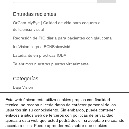
Entradas recientes
OrCam MyEye | Calidad de vida para ceguera o
deficiencia visual
Regresión de PIO diaria para pacientes con glaucoma
IrisVision llega a BCNBaixavisió
Estudiante en prácticas IOBA
Te abrimos nuestras puertas virtualmente
Categorías
Baja Visión
Gafas de sol
Esta web únicamente utiliza cookies propias con finalidad
Noticias
técnica, no recaba ni cede datos de carácter personal de los
usuarios sin su conocimiento. Sin embargo, puede contener
Sin categoría
enlaces a sitios web de terceros con políticas de privacidad
ajenas a esta web que usted podrá decidir si acepta o no cuando

Slideshow
acceda a ellos. Puede aprender más sobre qué cookies