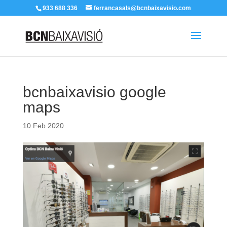
933 688 336
ferrancasals@bcnbaixavisio.com
bcnbaixavisio google
maps
10 Feb 2020