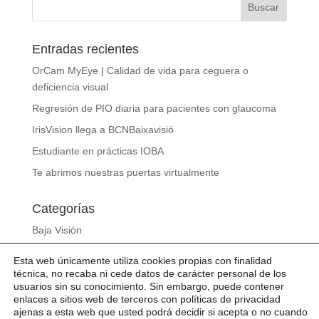
Entradas recientes
OrCam MyEye | Calidad de vida para ceguera o
deficiencia visual
Regresión de PIO diaria para pacientes con glaucoma
IrisVision llega a BCNBaixavisió
Estudiante en prácticas IOBA
Te abrimos nuestras puertas virtualmente
Categorías
Baja Visión
Gafas de sol
Esta web únicamente utiliza cookies propias con finalidad
Noticias
técnica, no recaba ni cede datos de carácter personal de los
usuarios sin su conocimiento. Sin embargo, puede contener
Sin categoría
enlaces a sitios web de terceros con políticas de privacidad
ajenas a esta web que usted podrá decidir si acepta o no cuando
Slideshow