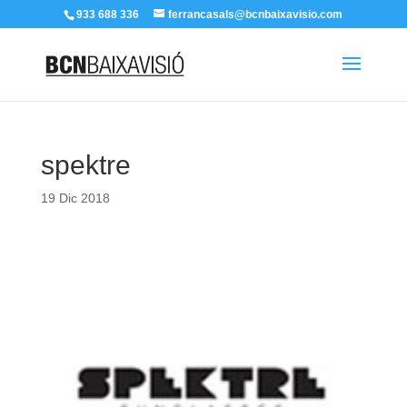
933 688 336
ferrancasals@bcnbaixavisio.com
spektre
19 Dic 2018